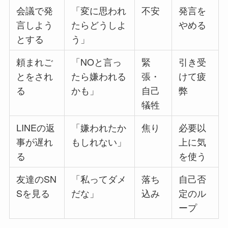
会議で発
「変に思われ
不安
発言を
言しよう
たらどうしよ
やめる
とする
う」
頼まれご
「NOと言っ
緊
引き受
とをされ
たら嫌われる
張・
けて疲
る
かも」
自己
弊
犠牲
LINEの返
「嫌われたか
焦り
必要以
事が遅れ
もしれない」
上に気
る
を使う
友達のSN
「私ってダメ
落ち
自己否
Sを見る
だな」
込み
定のル
ープ