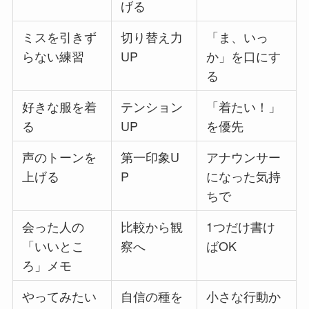
げる
ミスを引きず
切り替え力
「ま、いっ
らない練習
UP
か」を口にす
る
好きな服を着
テンション
「着たい！」
る
UP
を優先
声のトーンを
第一印象U
アナウンサー
上げる
P
になった気持
ちで
会った人の
比較から観
1つだけ書け
「いいとこ
察へ
ばOK
ろ」メモ
やってみたい
自信の種を
小さな行動か