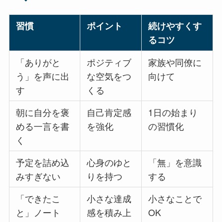
習慣
ポイント
続けやすくす
るコツ
「ありがと
ポジティブ
家族や同僚に
う」を声に出
な空気をつ
向けて
す
くる
朝に自分を褒
自己肯定感
1日の始まり
める一言を書
を強化
の習慣化
く
予定を詰め込
心身のゆと
「無」を意識
みすぎない
りを持つ
する
「できたこ
小さな達成
小さなことで
と」ノート
感を積み上
OK