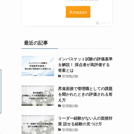
Amazon
ポチップ
最近の記事
インバスケット試験の評価基準
を解説！ 採点者が高評価する
答案とは
管理職試験
昇進面接で管理職としての課題
を聞かれたときの評価される答
え方
管理職試験
リーダー経験がない人の面接対
策 話せる経験の見つけ方
管理職試験