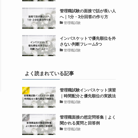
管理職試験の面接で話が長い人
へ｜1分・3分回答の作り方
管理職試験
インバスケットで優先順位を外
さない判断フレーム5つ
管理職試験
よく読まれている記事
管理職試験インバスケット演習
｜時間配分と優先順位の実践法
管理職試験
管理職面接の想定問答集｜よく
聞かれる質問と回答例
管理職試験