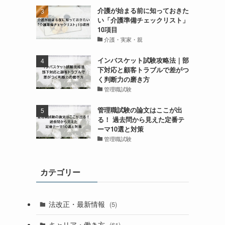
介護が始まる前に知っておきた
い「介護準備チェックリスト」
10項目
介護・実家・親
インバスケット試験攻略法｜部
下対応と顧客トラブルで差がつ
く判断力の磨き方
管理職試験
管理職試験の論文はここが出
る！ 過去問から見えた定番テ
ーマ10選と対策
管理職試験
カテゴリー
法改正・最新情報
(5)
キャリア・働き方
(61)