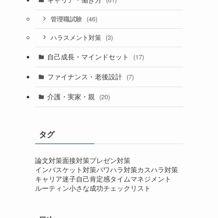
(46)
管理職試験
(3)
ハラスメント対策
自己成長・マインドセット
(17)
ファイナンス・老後設計
(7)
介護・実家・親
(20)
タグ
論文対策
面接対策
プレゼン対策
インバスケット対策
パワハラ対策
カスハラ対策
キャリア迷子
自己肯定感
タイムマネジメント
ルーティン
小さな成功
チェックリスト