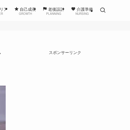
リア
自己成長
老後設計
介護準備
ER
GROWTH
PLANNING
NURSING
ン
スポンサーリンク