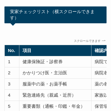
実家チェックリスト（横スクロールできま
す）
スクロールできます
No.
項目
確認内
1
健康保険証・診察券
病院で
2
かかりつけ医・主治医
病院名
3
服薬中の薬・お薬手帳
薬の名
4
緊急連絡先（親戚・近所）
家族以
5
重要書類（通帳・印鑑・年金）
保管場