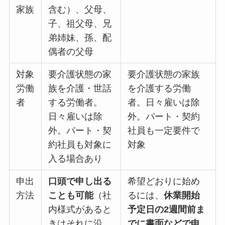
家族
含む）、父母、
子、祖父母、兄
弟姉妹、孫、配
偶者の父母
対象
要介護状態の家
要介護状態の家族
労働
族を介護・世話
を介護する労働
者
する労働者。
者。日々雇いは除
日々雇いは除
外。パート・契約
外。パート・契
社員も一定要件で
約社員も対象に
対象
入る場合あり
申出
口頭で申し出る
希望どおりに始め
方法
ことも可能
（社
るには、
休業開始
内様式があると
予定日の2週間前ま
きはそれに沿
でに書面などで申