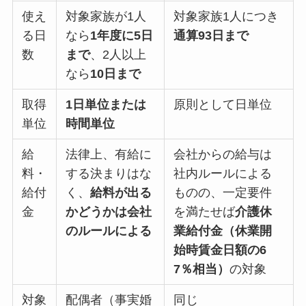
使え
対象家族が1人
対象家族1人につき
る日
なら
1年度に5日
通算93日まで
数
まで
、2人以上
なら
10日まで
取得
1日単位または
原則として日単位
単位
時間単位
給
法律上、有給に
会社からの給与は
料・
する決まりはな
社内ルールによる
給付
く、
給料が出る
ものの、一定要件
金
かどうかは会社
を満たせば
介護休
のルールによる
業給付金（休業開
始時賃金日額の6
7％相当）
の対象
対象
配偶者（事実婚
同じ