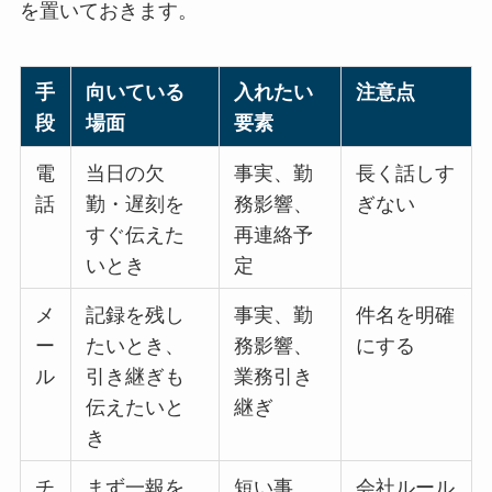
を置いておきます。
手
向いている
入れたい
注意点
段
場面
要素
電
当日の欠
事実、勤
長く話しす
話
勤・遅刻を
務影響、
ぎない
すぐ伝えた
再連絡予
いとき
定
メ
記録を残し
事実、勤
件名を明確
ー
たいとき、
務影響、
にする
ル
引き継ぎも
業務引き
伝えたいと
継ぎ
き
チ
まず一報を
短い事
会社ルール