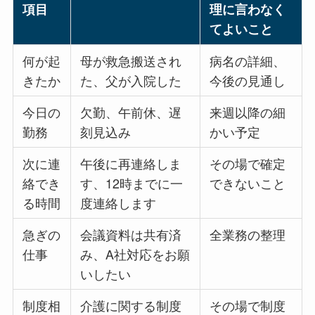
項目
理に言わなく
てよいこと
何が起
母が救急搬送され
病名の詳細、
きたか
た、父が入院した
今後の見通し
今日の
欠勤、午前休、遅
来週以降の細
勤務
刻見込み
かい予定
次に連
午後に再連絡しま
その場で確定
絡でき
す、12時までに一
できないこと
る時間
度連絡します
急ぎの
会議資料は共有済
全業務の整理
仕事
み、A社対応をお願
いしたい
制度相
介護に関する制度
その場で制度