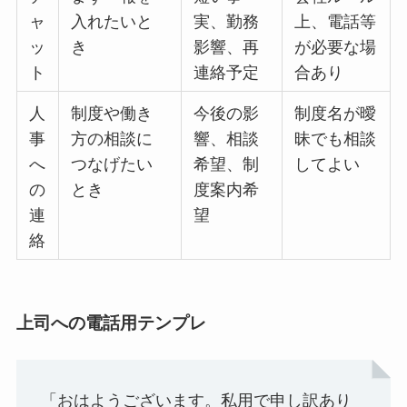
ャ
入れたいと
実、勤務
上、電話等
ッ
き
影響、再
が必要な場
ト
連絡予定
合あり
人
制度や働き
今後の影
制度名が曖
事
方の相談に
響、相談
昧でも相談
へ
つなげたい
希望、制
してよい
の
とき
度案内希
連
望
絡
上司への電話用テンプレ
「おはようございます。私用で申し訳あり