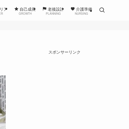
リア
自己成長
老後設計
介護準備
ER
GROWTH
PLANNING
NURSING
スポンサーリンク