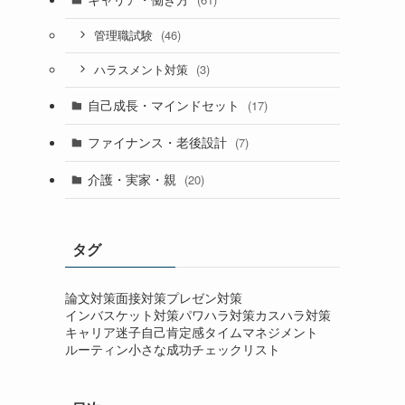
(46)
管理職試験
(3)
ハラスメント対策
自己成長・マインドセット
(17)
ファイナンス・老後設計
(7)
介護・実家・親
(20)
タグ
論文対策
面接対策
プレゼン対策
インバスケット対策
パワハラ対策
カスハラ対策
キャリア迷子
自己肯定感
タイムマネジメント
ルーティン
小さな成功
チェックリスト