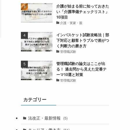
介護が始まる前に知っておきた
い「介護準備チェックリスト」
10項目
介護・実家・親
インバスケット試験攻略法｜部
下対応と顧客トラブルで差がつ
く判断力の磨き方
管理職試験
管理職試験の論文はここが出
る！ 過去問から見えた定番テ
ーマ10選と対策
管理職試験
カテゴリー
法改正・最新情報
(5)
キャリア・働き方
(61)