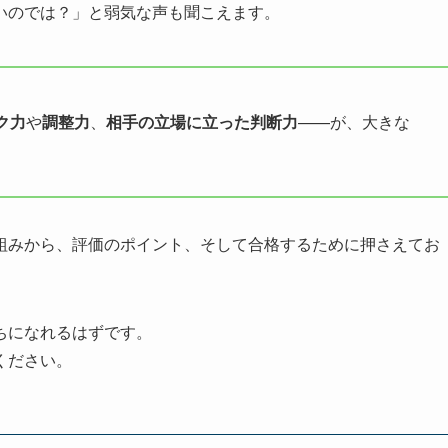
いのでは？」と弱気な声も聞こえます。
ク力
や
調整力
、
相手の立場に立った判断力
——が、大きな
組みから、評価のポイント、そして合格するために押さえてお
。
ちになれるはずです。
ください。