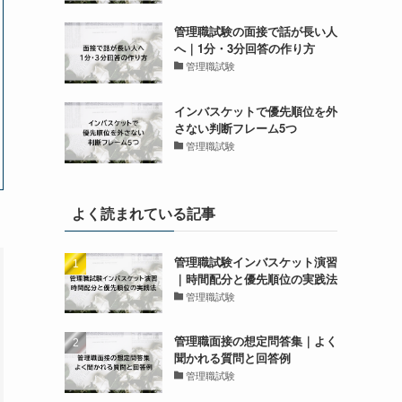
管理職試験の面接で話が長い人
へ｜1分・3分回答の作り方
管理職試験
インバスケットで優先順位を外
さない判断フレーム5つ
管理職試験
よく読まれている記事
管理職試験インバスケット演習
｜時間配分と優先順位の実践法
管理職試験
管理職面接の想定問答集｜よく
聞かれる質問と回答例
管理職試験