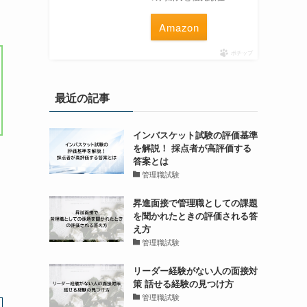
Amazon
ポチップ
最近の記事
インバスケット試験の評価基準
を解説！ 採点者が高評価する
答案とは
管理職試験
昇進面接で管理職としての課題
を聞かれたときの評価される答
え方
管理職試験
リーダー経験がない人の面接対
策 話せる経験の見つけ方
管理職試験