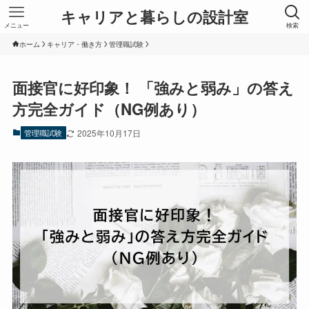
キャリアと暮らしの設計室
メニュー
検索
ホーム
キャリア・働き方
管理職試験
面接官に好印象！ 「強みと弱み」の答え
方完全ガイド（NG例あり）
管理職試験
2025年10月17日