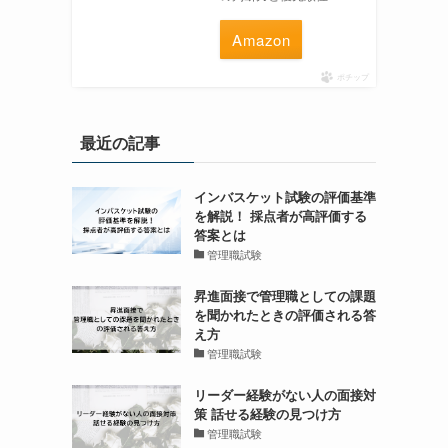
Amazon
ポチップ
最近の記事
インバスケット試験の評価基準
を解説！ 採点者が高評価する
答案とは
管理職試験
昇進面接で管理職としての課題
を聞かれたときの評価される答
え方
管理職試験
リーダー経験がない人の面接対
策 話せる経験の見つけ方
管理職試験