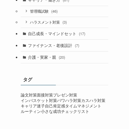
(46)
管理職試験
(3)
ハラスメント対策
自己成長・マインドセット
(17)
ファイナンス・老後設計
(7)
介護・実家・親
(20)
タグ
論文対策
面接対策
プレゼン対策
インバスケット対策
パワハラ対策
カスハラ対策
キャリア迷子
自己肯定感
タイムマネジメント
ルーティン
小さな成功
チェックリスト