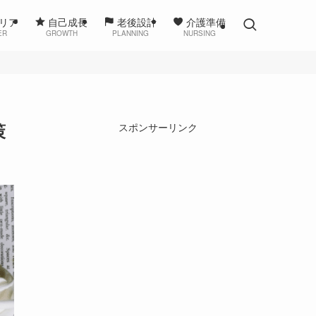
リア
自己成長
老後設計
介護準備
ER
GROWTH
PLANNING
NURSING
策
スポンサーリンク