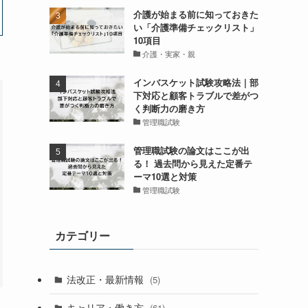
介護が始まる前に知っておきた
い「介護準備チェックリスト」
10項目
介護・実家・親
インバスケット試験攻略法｜部
下対応と顧客トラブルで差がつ
く判断力の磨き方
管理職試験
管理職試験の論文はここが出
る！ 過去問から見えた定番テ
ーマ10選と対策
管理職試験
カテゴリー
法改正・最新情報
(5)
キャリア・働き方
(61)