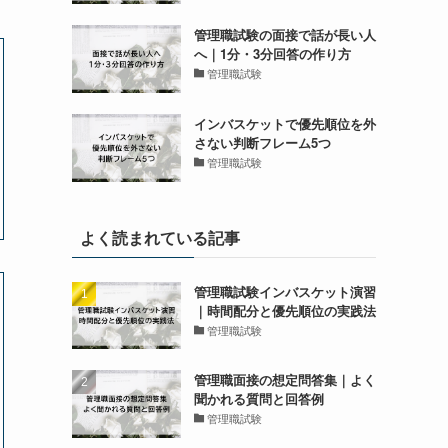
管理職試験の面接で話が長い人
へ｜1分・3分回答の作り方
管理職試験
インバスケットで優先順位を外
さない判断フレーム5つ
管理職試験
よく読まれている記事
管理職試験インバスケット演習
｜時間配分と優先順位の実践法
管理職試験
管理職面接の想定問答集｜よく
聞かれる質問と回答例
管理職試験